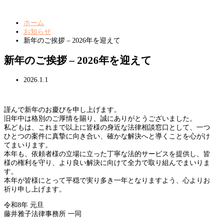
ホーム
お知らせ
新年のご挨拶 – 2026年を迎えて
新年のご挨拶 – 2026年を迎えて
2026.1.1
謹んで新年のお慶びを申し上げます。
旧年中は格別のご厚情を賜り、誠にありがとうございました。
私どもは、これまで以上に皆様の身近な法律相談窓口として、一つ
ひとつの案件に真摯に向き合い、確かな解決へと導くことを心がけ
てまいります。
本年も、依頼者様の立場に立った丁寧な法的サービスを提供し、皆
様の権利を守り、より良い解決に向けて全力で取り組んでまいりま
す。
本年が皆様にとって平穏で実り多き一年となりますよう、心よりお
祈り申し上げます。
令和8年 元旦
藤井雅子法律事務所 一同